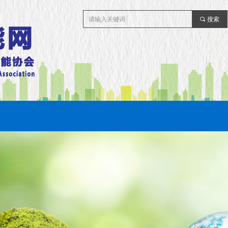
끠
搜索
首页
协会专区
新闻动态
节能刊物
政策法规
科普知识
绿电绿证
节能产品
视频信息
联