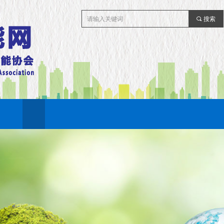
끠
搜索
首页
协会专区
新闻动态
节能刊物
政策法规
科普知识
绿电绿证
节能产品
视频信息
联